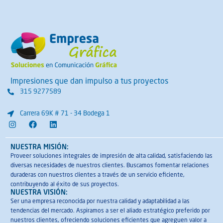
Impresiones que dan impulso a tus proyectos
315 9277589
Carrera 69K # 71 - 34 Bodega 1
I
F
L
n
a
i
s
c
n
t
e
k
NUESTRA MISIÓN:
a
b
e
Proveer soluciones integrales de impresión de alta calidad, satisfaciendo las
g
o
d
diversas necesidades de nuestros clientes. Buscamos fomentar relaciones
r
o
i
a
k
n
duraderas con nuestros clientes a través de un servicio eficiente,
m
contribuyendo al éxito de sus proyectos.
NUESTRA VISIÓN:
Ser una empresa reconocida por nuestra calidad y adaptabilidad a las
tendencias del mercado. Aspiramos a ser el aliado estratégico preferido por
nuestros clientes, ofreciendo soluciones eficientes que agreguen valor a