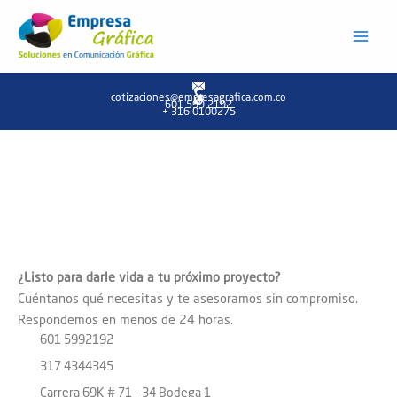
Ir
al
contenido
cotizaciones@empresagrafica.com.co
601 599 2192
+ 316 0100275
¿Listo para darle vida a tu próximo proyecto?
Cuéntanos qué necesitas y te asesoramos sin compromiso.
Respondemos en menos de 24 horas.
601 5992192
317 4344345
Carrera 69K # 71 - 34 Bodega 1