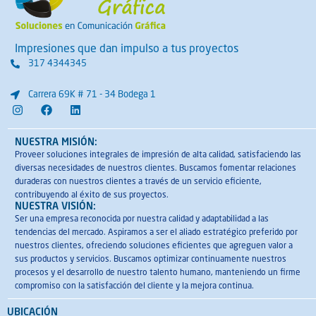
Impresiones que dan impulso a tus proyectos
317 4344345
Carrera 69K # 71 - 34 Bodega 1
I
F
L
n
a
i
s
c
n
t
e
k
NUESTRA MISIÓN:
a
b
e
Proveer soluciones integrales de impresión de alta calidad, satisfaciendo las
g
o
d
diversas necesidades de nuestros clientes. Buscamos fomentar relaciones
r
o
i
a
k
n
duraderas con nuestros clientes a través de un servicio eficiente,
m
contribuyendo al éxito de sus proyectos.
NUESTRA VISIÓN:
Ser una empresa reconocida por nuestra calidad y adaptabilidad a las
tendencias del mercado. Aspiramos a ser el aliado estratégico preferido por
nuestros clientes, ofreciendo soluciones eficientes que agreguen valor a
sus productos y servicios. Buscamos optimizar continuamente nuestros
procesos y el desarrollo de nuestro talento humano, manteniendo un firme
compromiso con la satisfacción del cliente y la mejora continua.
UBICACIÓN