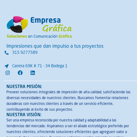
Impresiones que dan impulso a tus proyectos
315 9277589
Carrera 69K # 71 - 34 Bodega 1
I
F
L
n
a
i
s
c
n
t
e
k
NUESTRA MISIÓN:
a
b
e
Proveer soluciones integrales de impresión de alta calidad, satisfaciendo las
g
o
d
diversas necesidades de nuestros clientes. Buscamos fomentar relaciones
r
o
i
a
k
n
duraderas con nuestros clientes a través de un servicio eficiente,
m
contribuyendo al éxito de sus proyectos.
NUESTRA VISIÓN:
Ser una empresa reconocida por nuestra calidad y adaptabilidad a las
tendencias del mercado. Aspiramos a ser el aliado estratégico preferido por
nuestros clientes, ofreciendo soluciones eficientes que agreguen valor a