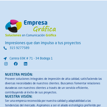
Impresiones que dan impulso a tus proyectos
315 9277589
Carrera 69K # 71 - 34 Bodega 1
I
F
L
n
a
i
s
c
n
t
e
k
NUESTRA MISIÓN:
a
b
e
Proveer soluciones integrales de impresión de alta calidad, satisfaciendo las
g
o
d
diversas necesidades de nuestros clientes. Buscamos fomentar relaciones
r
o
i
a
k
n
duraderas con nuestros clientes a través de un servicio eficiente,
m
contribuyendo al éxito de sus proyectos.
NUESTRA VISIÓN:
Ser una empresa reconocida por nuestra calidad y adaptabilidad a las
tendencias del mercado. Aspiramos a ser el aliado estratégico preferido por