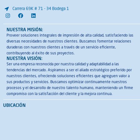
Carrera 69K # 71 - 34 Bodega 1
I
F
L
n
a
i
s
c
n
t
e
k
NUESTRA MISIÓN:
a
b
e
Proveer soluciones integrales de impresión de alta calidad, satisfaciendo las
g
o
d
diversas necesidades de nuestros clientes. Buscamos fomentar relaciones
r
o
i
a
k
n
duraderas con nuestros clientes a través de un servicio eficiente,
m
contribuyendo al éxito de sus proyectos.
NUESTRA VISIÓN:
Ser una empresa reconocida por nuestra calidad y adaptabilidad a las
tendencias del mercado. Aspiramos a ser el aliado estratégico preferido por
nuestros clientes, ofreciendo soluciones eficientes que agreguen valor a
sus productos y servicios. Buscamos optimizar continuamente nuestros
procesos y el desarrollo de nuestro talento humano, manteniendo un firme
compromiso con la satisfacción del cliente y la mejora continua.
UBICACIÓN