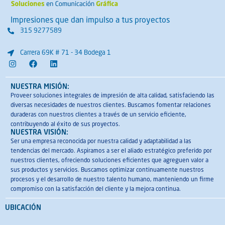
Impresiones que dan impulso a tus proyectos
315 9277589
Carrera 69K # 71 - 34 Bodega 1
I
F
L
n
a
i
s
c
n
t
e
k
NUESTRA MISIÓN:
a
b
e
Proveer soluciones integrales de impresión de alta calidad, satisfaciendo las
g
o
d
diversas necesidades de nuestros clientes. Buscamos fomentar relaciones
r
o
i
a
k
n
duraderas con nuestros clientes a través de un servicio eficiente,
m
contribuyendo al éxito de sus proyectos.
NUESTRA VISIÓN:
Ser una empresa reconocida por nuestra calidad y adaptabilidad a las
tendencias del mercado. Aspiramos a ser el aliado estratégico preferido por
nuestros clientes, ofreciendo soluciones eficientes que agreguen valor a
sus productos y servicios. Buscamos optimizar continuamente nuestros
procesos y el desarrollo de nuestro talento humano, manteniendo un firme
compromiso con la satisfacción del cliente y la mejora continua.
UBICACIÓN